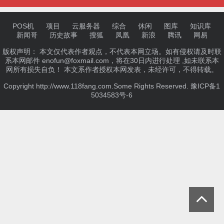
POS机
项目
云服务器
综合
休闲
图库
知识库
新闻哥
历史故事
搜狐
凤凰
新浪
腾讯
网易
版权声明： 本文仅代表作者观点，不代表本网立场。如有侵权请及时联
系本网邮件 enofun@foxmail.com，将在30日内进行处理 ,如未联系本
网所有损失自负！ 本文系作者授权本网发表，未经许可，不得转载。
Copyright http://www.118fang.com.Some Rights Reserved.
豫ICP备1
5034583号-6