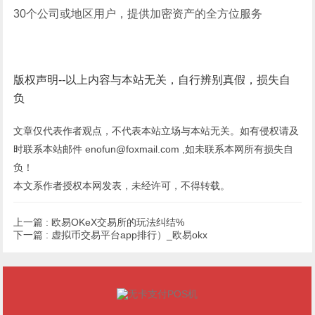
30个公司或地区用户，提供加密资产的全方位服务
版权声明--以上内容与本站无关，自行辨别真假，损失自
负
文章仅代表作者观点，不代表本站立场与本站无关。如有侵权请及
时联系本站邮件 enofun@foxmail.com ,如未联系本网所有损失自
负！
本文系作者授权本网发表，未经许可，不得转载。
上一篇 :
欧易OKeX交易所的玩法纠结%
下一篇 :
虚拟币交易平台app排行）_欧易okx