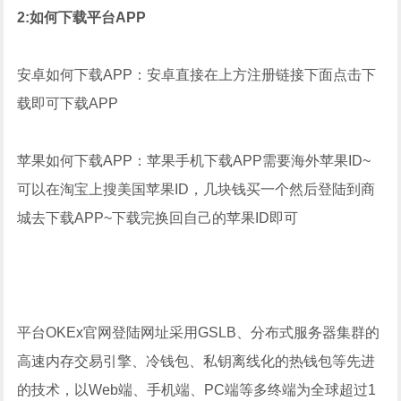
2:如何下载平台APP
安卓如何下载APP：安卓直接在上方注册链接下面点击下
载即可下载APP
苹果如何下载APP：苹果手机下载APP需要海外苹果ID~
可以在淘宝上搜美国苹果ID，几块钱买一个然后登陆到商
城去下载APP~下载完换回自己的苹果ID即可
平台OKEx官网登陆网址采用GSLB、分布式服务器集群的
高速内存交易引擎、冷钱包、私钥离线化的热钱包等先进
的技术，以Web端、手机端、PC端等多终端为全球超过1