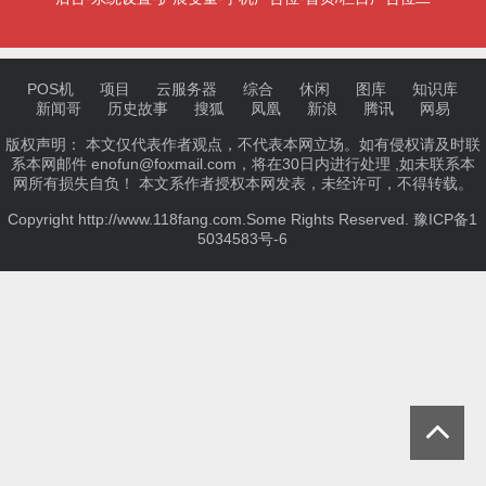
POS机
项目
云服务器
综合
休闲
图库
知识库
新闻哥
历史故事
搜狐
凤凰
新浪
腾讯
网易
版权声明： 本文仅代表作者观点，不代表本网立场。如有侵权请及时联
系本网邮件 enofun@foxmail.com，将在30日内进行处理 ,如未联系本
网所有损失自负！ 本文系作者授权本网发表，未经许可，不得转载。
Copyright http://www.118fang.com.Some Rights Reserved.
豫ICP备1
5034583号-6