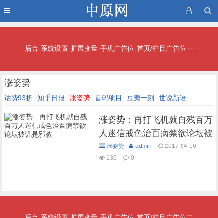
后台-系统设置-扩展变量-手机广告位-首页/栏目广告位一
涨姿势
话费93折
知乎日报
涨姿势
首码项目
豆瓣一刻
世说新语
涨姿势：再打飞机就自残百万
人迷信戒色治百病禁欲论坛被
讥是邪教
涨姿势
admin
2017-04-16
236
0
后台-系统设置-扩展变量-手机广告位-首页/栏目广告位二